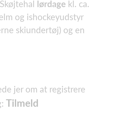
 Skøjtehal
lørdage
kl. ca.
hjelm og ishockeyudstyr
erne skiundertøj) og en
ede jer om at registrere
Tilmeld
g: