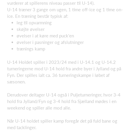
vurderer at spillerens niveau passer til U-14).
U-14 træner 3 gange om ugen, 1 time off-ice og 1 time on-
ice. En træning består typisk af:
leg til opvarmning
skøjte øvelser
øvelser i at køre med puck'en
øvelser i pasninger og afslutninger
trænings kamp
U-14 Holdet spiller i 2023/24 med i U-14.1 og U-14.2
turneringerne mod U-14 hold fra andre byer i Jylland og på
Fyn. Der spilles ialt ca. 36 turneringskampe i løbet af
sæsonen.
Derudover deltager U-14 også i Puljeturneringer, hvor 3-4
hold fra Jylland/Fyn og 3-4 hold fra Sjælland mødes i en
weekend og spiller alle mod alle.
Når U-14 holdet spiller kamp foregår det på fuld bane og
med tacklinger.