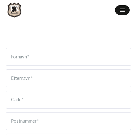
Fornavn
Efternavn
Gade
Postnummer