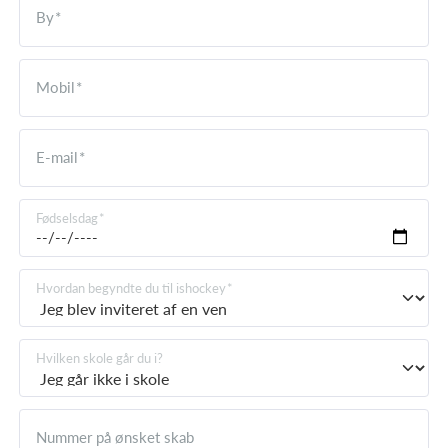
By
Mobil
E-mail
Fødselsdag
Hvordan begyndte du til ishockey
Hvilken skole går du i?
Nummer på ønsket skab