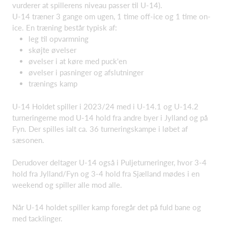
vurderer at spillerens niveau passer til U-14).
U-14 træner 3 gange om ugen, 1 time off-ice og 1 time on-
ice. En træning består typisk af:
leg til opvarmning
skøjte øvelser
øvelser i at køre med puck'en
øvelser i pasninger og afslutninger
trænings kamp
U-14 Holdet spiller i 2023/24 med i U-14.1 og U-14.2
turneringerne mod U-14 hold fra andre byer i Jylland og på
Fyn. Der spilles ialt ca. 36 turneringskampe i løbet af
sæsonen.
Derudover deltager U-14 også i Puljeturneringer, hvor 3-4
hold fra Jylland/Fyn og 3-4 hold fra Sjælland mødes i en
weekend og spiller alle mod alle.
Når U-14 holdet spiller kamp foregår det på fuld bane og
med tacklinger.