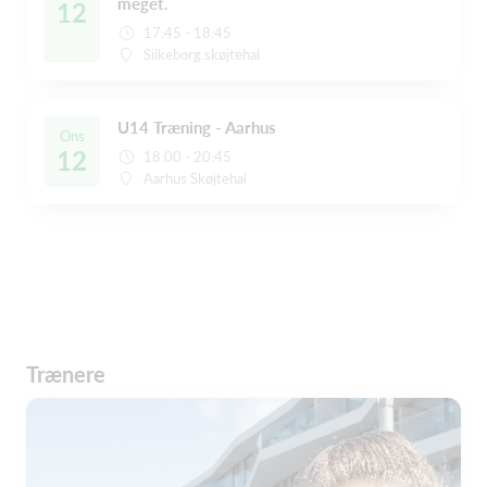
meget.
12
17:45 - 18:45
Silkeborg skøjtehal
U14 Træning - Aarhus
Ons
12
18:00 - 20:45
Aarhus Skøjtehal
Trænere