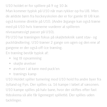
U10 holdet er for spillere på 9 og 10 år.
Man kommer typisk på U10 når man rykker op fra U8. Men
de ældste børn fra hockeyskolen der er for gamle til U8 kan
også komme direkte på U10. (Andre årgange kan også træne
med på U10 hvis trænerne vurderer at spilleren
niveaumæssigt passer på U10).
På U10 har træningen fokus på skøjteteknik samt stav- og
puckhåndtering. U10 træner 2 gange om ugen og den ene af
gangene er der også off-ice træning.
En træning består typisk af:
leg til opvarmning
skøjte øvelser
øvelser i at køre med puck'en
trænings kamp
U10 Holdet spiller turnering mod U10 hold fra andre byer fra
Jylland og Fyn. Der spilles ca. 16 kampe i løbet af sæsonen.
U10 kampe spilles på halv bane, hvor der skiftes efter fast
tidsskema så alle får ligemeget spilletid. Der spilles uden
tacklinger.