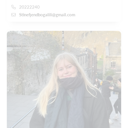
20222240
Stinefjendbogalili@gmail.com